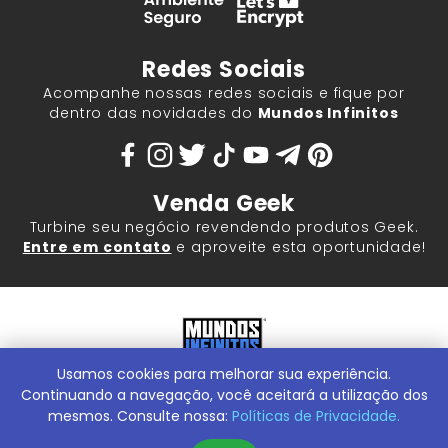
Redes Sociais
Acompanhe nossas redes sociais e fique por
dentro das novidades do
Mundos Infinitos
Venda Geek
Turbine seu negócio revendendo produtos Geek.
Entre em contato
e aproveite esta oportunidade!
Usamos cookies para melhorar sua experiência.
Mundos Infinitos - Publicações e Geek Store |
ContentStuff
Publicações e Assinaturas Ltda. CNPJ - 05.859.917/0001-60.
Continuando a navegação, você aceitará a utilização dos
Rua Machado Bitencourt, 291 -
Conheça nossa Loja Física:
mesmos. Consulte nossa:
Políticas de Privacidade.
Vila Clementino, São Paulo/SP, 04044-000