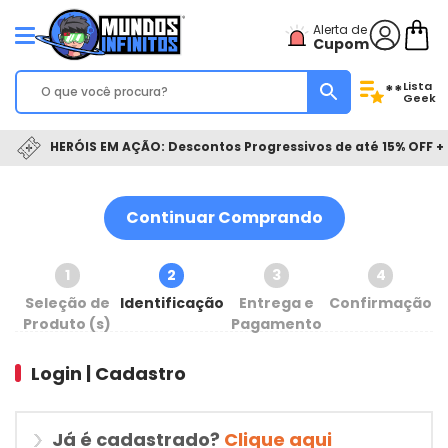
Alerta de
Cupom
Lista
**
Geek
HERÓIS EM AÇÃO: Descontos Progressivos de até 15% OFF + 
Continuar Comprando
1
2
3
4
Seleção de
Identificação
Entrega e
Confirmação
Produto (s)
Pagamento
Login | Cadastro
Já é cadastrado?
Clique aqui