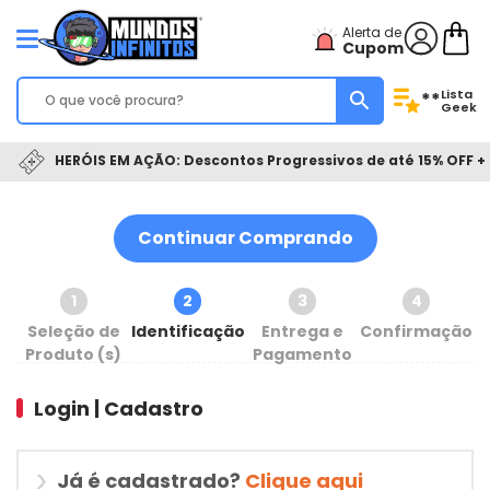
Alerta de
Cupom
Lista
**
Geek
HERÓIS EM AÇÃO: Descontos Progressivos de até 15% OFF + 
Continuar Comprando
1
2
3
4
Seleção de
Identificação
Entrega e
Confirmação
Produto (s)
Pagamento
Login | Cadastro
Já é cadastrado?
Clique aqui