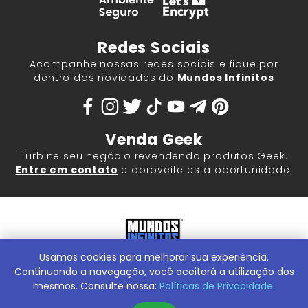
Redes Sociais
Acompanhe nossas redes sociais e fique por
dentro das novidades do
Mundos Infinitos
Venda Geek
Turbine seu negócio revendendo produtos Geek.
Entre em contato
e aproveite esta oportunidade!
Usamos cookies para melhorar sua experiência.
Mundos Infinitos - Publicações e Geek Store |
ContentStuff
Publicações e Assinaturas Ltda. CNPJ - 05.859.917/0001-60.
Continuando a navegação, você aceitará a utilização dos
Rua Machado Bitencourt, 291 -
Conheça nossa Loja Física:
mesmos. Consulte nossa:
Políticas de Privacidade.
Vila Clementino, São Paulo/SP, 04044-000