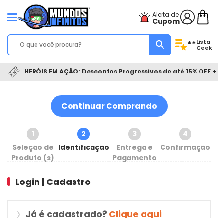
Alerta de
Cupom
Lista
**
Geek
HERÓIS EM AÇÃO: Descontos Progressivos de até 15% OFF + 
Continuar Comprando
1
2
3
4
Seleção de
Identificação
Entrega e
Confirmação
Produto (s)
Pagamento
Login | Cadastro
Já é cadastrado?
Clique aqui