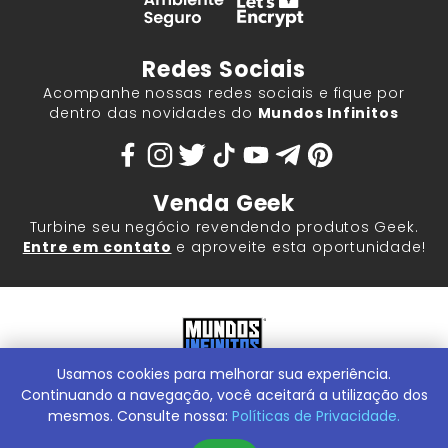
Redes Sociais
Acompanhe nossas redes sociais e fique por
dentro das novidades do
Mundos Infinitos
Venda Geek
Turbine seu negócio revendendo produtos Geek.
Entre em contato
e aproveite esta oportunidade!
Usamos cookies para melhorar sua experiência.
Mundos Infinitos - Publicações e Geek Store |
ContentStuff
Publicações e Assinaturas Ltda. CNPJ - 05.859.917/0001-60.
Continuando a navegação, você aceitará a utilização dos
Rua Machado Bitencourt, 291 -
Conheça nossa Loja Física:
mesmos. Consulte nossa:
Políticas de Privacidade.
Vila Clementino, São Paulo/SP, 04044-000