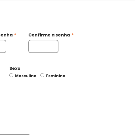
senha
*
Confirme a senha
*
Sexo
Masculino
Feminino