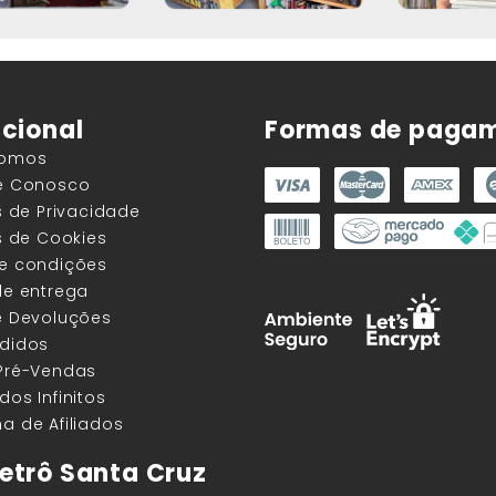
ucional
Formas de paga
Somos
he Conosco
as de Privacidade
as de Cookies
 e condições
de entrega
e Devoluções
edidos
 Pré-Vendas
dos Infinitos
a de Afiliados
etrô Santa Cruz