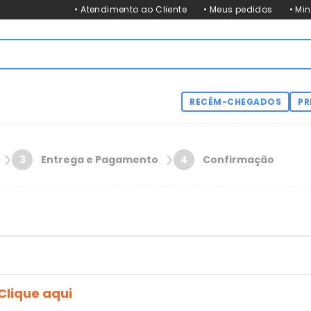
• Atendimento ao Cliente
• Meus pedidos
• Mi
RECÉM-CHEGADOS
PR
Entrega e Pagamento
Confirmação
3
4
Clique aqui