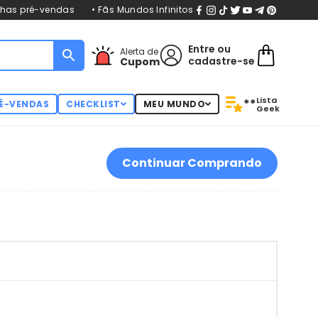
nhas pré-vendas
• Fãs Mundos Infinitos
Entre
ou
Alerta de
cadastre-se
Cupom
Lista
**
É-VENDAS
CHECKLIST
MEU MUNDO
Geek
Continuar Comprando