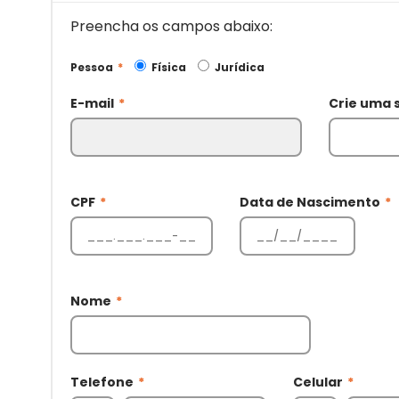
Preencha os campos abaixo:
Pessoa
*
Física
Jurídica
E-mail
*
Crie uma 
CPF
*
Data de Nascimento
*
Nome
*
Telefone
*
Celular
*