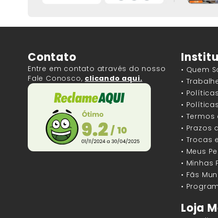
Contato
Instit
Entre em contato através do nosso
• Quem 
Fale Conosco,
clicando aqui.
• Trabal
• Polític
• Polític
• Termos
• Prazos 
• Trocas 
• Meus P
• Minhas
• Fãs Mun
• Program
Loja M