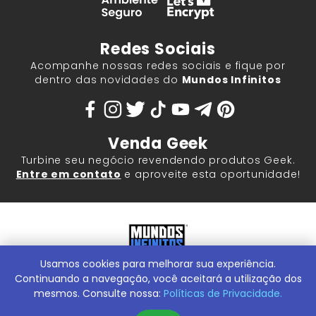
Redes Sociais
Acompanhe nossas redes sociais e fique por
dentro das novidades do
Mundos Infinitos
Venda Geek
Turbine seu negócio revendendo produtos Geek.
Entre em contato
e aproveite esta oportunidade!
Usamos cookies para melhorar sua experiência.
Mundos Infinitos - Publicações e Geek Store |
ContentStuff
Publicações e Assinaturas Ltda. CNPJ - 05.859.917/0001-60.
Continuando a navegação, você aceitará a utilização dos
Rua Machado Bitencourt, 291 -
Conheça nossa Loja Física:
mesmos. Consulte nossa:
Políticas de Privacidade.
Vila Clementino, São Paulo/SP, 04044-000