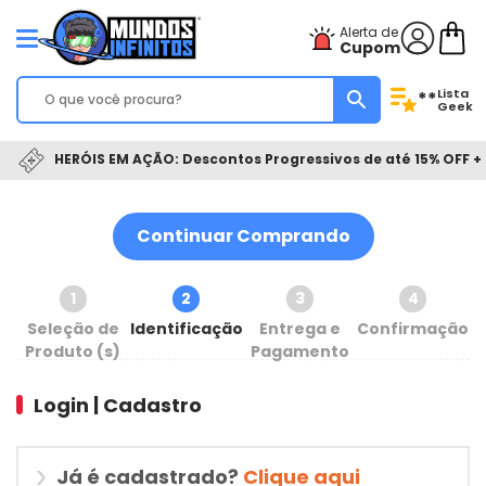
Alerta de
Cupom
Lista
**
Geek
HERÓIS EM AÇÃO: Descontos Progressivos de até 15% OFF + 
Continuar Comprando
1
2
3
4
Seleção de
Identificação
Entrega e
Confirmação
Produto (s)
Pagamento
Login | Cadastro
Já é cadastrado?
Clique aqui