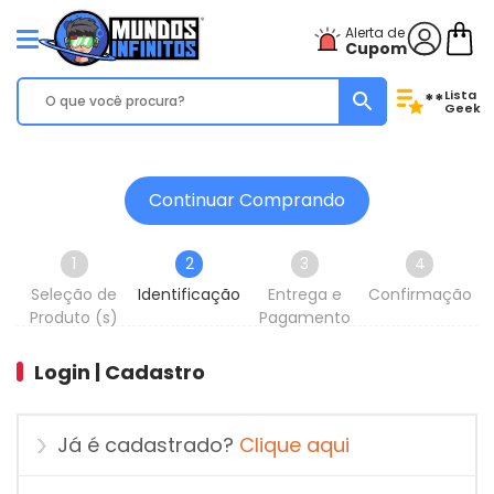
Alerta de
Cupom
Lista
**
Geek
Continuar Comprando
1
2
3
4
Seleção de
Identificação
Entrega e
Confirmação
Produto (s)
Pagamento
Login | Cadastro
Já é cadastrado?
Clique aqui