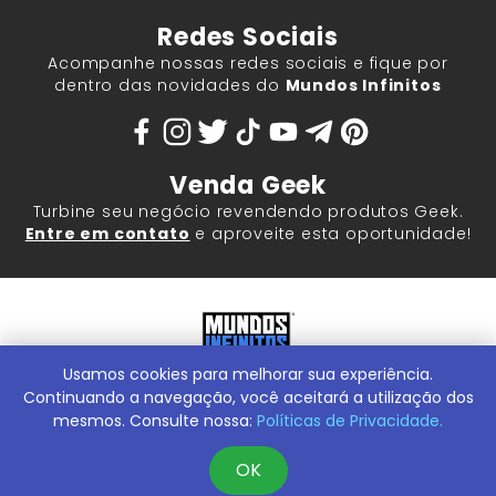
Redes Sociais
Acompanhe nossas redes sociais e fique por
dentro das novidades do
Mundos Infinitos
Venda Geek
Turbine seu negócio revendendo produtos Geek.
Entre em contato
e aproveite esta oportunidade!
Usamos cookies para melhorar sua experiência.
Mundos Infinitos - Publicações e Geek Store |
ContentStuff
Publicações e Assinaturas Ltda. CNPJ - 05.859.917/0001-60.
Continuando a navegação, você aceitará a utilização dos
Rua Machado Bitencourt, 291 -
Conheça nossa Loja Física:
mesmos. Consulte nossa:
Políticas de Privacidade.
Vila Clementino, São Paulo/SP, 04044-000
OK