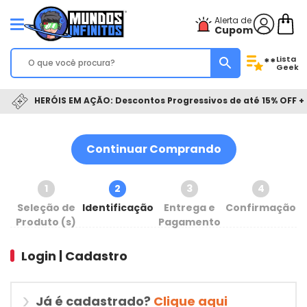
Alerta de
Cupom
Lista
**
Geek
HERÓIS EM AÇÃO: Descontos Progressivos de até 15% OFF + 
Continuar Comprando
1
2
3
4
Seleção de
Identificação
Entrega e
Confirmação
Produto (s)
Pagamento
Login | Cadastro
Já é cadastrado?
Clique aqui