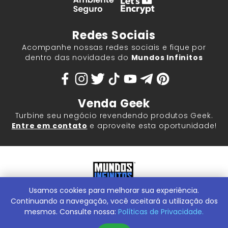
Redes Sociais
Acompanhe nossas redes sociais e fique por
dentro das novidades do
Mundos Infinitos
Venda Geek
Turbine seu negócio revendendo produtos Geek.
Entre em contato
e aproveite esta oportunidade!
Usamos cookies para melhorar sua experiência.
Mundos Infinitos - Publicações e Geek Store |
ContentStuff
Publicações e Assinaturas Ltda. CNPJ - 05.859.917/0001-60.
Continuando a navegação, você aceitará a utilização dos
Rua Machado Bitencourt, 291 -
Conheça nossa Loja Física:
mesmos. Consulte nossa:
Políticas de Privacidade.
Vila Clementino, São Paulo/SP, 04044-000