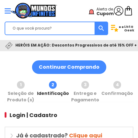
Alerta de
Cupom
Lista
**
Geek
HERÓIS EM AÇÃO: Descontos Progressivos de até 15% OFF + 
Continuar Comprando
1
2
3
4
Seleção de
Identificação
Entrega e
Confirmação
Produto (s)
Pagamento
Login | Cadastro
Já é cadastrado?
Clique aqui