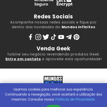
Redes Sociais
Acompanhe nossas redes sociais e fique por
dentro das novidades do
Mundos Infinitos
Venda Geek
Turbine seu negócio revendendo produtos Geek.
Entre em contato
e aproveite esta oportunidade!
Usamos cookies para melhorar sua experiência.
Mundos Infinitos - Publicações e Geek Store |
ContentStuff
Publicações e Assinaturas Ltda. CNPJ - 05.859.917/0001-60.
Continuando a navegação, você aceitará a utilização dos
Rua Machado Bitencourt, 291 -
Conheça nossa Loja Física:
mesmos. Consulte nossa:
Políticas de Privacidade.
Vila Clementino, São Paulo/SP, 04044-000