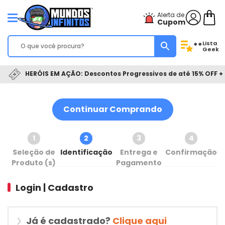
Alerta de
Cupom
Lista
**
Geek
HERÓIS EM AÇÃO: Descontos Progressivos de até 15% OFF + 
Continuar Comprando
1
2
3
4
Seleção de
Identificação
Entrega e
Confirmação
Produto (s)
Pagamento
Login | Cadastro
Já é cadastrado?
Clique aqui