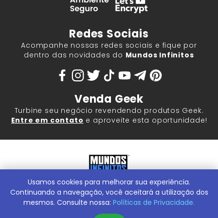
Redes Sociais
Acompanhe nossas redes sociais e fique por
dentro das novidades do
Mundos Infinitos
Venda Geek
Turbine seu negócio revendendo produtos Geek.
Entre em contato
e aproveite esta oportunidade!
Usamos cookies para melhorar sua experiência.
Mundos Infinitos - Publicações e Geek Store |
ContentStuff
Publicações e Assinaturas Ltda. CNPJ - 05.859.917/0001-60.
Continuando a navegação, você aceitará a utilização dos
Rua Machado Bitencourt, 291 -
Conheça nossa Loja Física:
mesmos. Consulte nossa:
Políticas de Privacidade.
Vila Clementino, São Paulo/SP, 04044-000