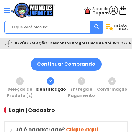
Alerta de
Cupom
Lista
**
Geek
HERÓIS EM AÇÃO: Descontos Progressivos de até 15% OFF + 
Continuar Comprando
1
2
3
4
Seleção de
Identificação
Entrega e
Confirmação
Produto (s)
Pagamento
Login | Cadastro
Já é cadastrado?
Clique aqui