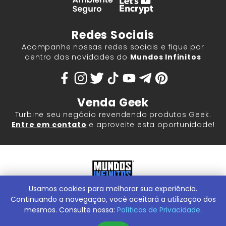
Redes Sociais
Acompanhe nossas redes sociais e fique por
dentro das novidades do
Mundos Infinitos
Venda Geek
Turbine seu negócio revendendo produtos Geek.
Entre em contato
e aproveite esta oportunidade!
Usamos cookies para melhorar sua experiência.
Mundos Infinitos - Publicações e Geek Store |
ContentStuff
Publicações e Assinaturas Ltda. CNPJ - 05.859.917/0001-60.
Continuando a navegação, você aceitará a utilização dos
Rua Machado Bitencourt, 291 -
Conheça nossa Loja Física:
mesmos. Consulte nossa:
Políticas de Privacidade.
Vila Clementino, São Paulo/SP, 04044-000