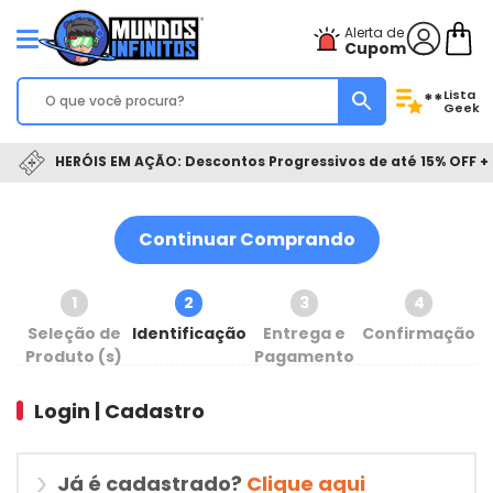
Alerta de
Cupom
Lista
**
Geek
HERÓIS EM AÇÃO: Descontos Progressivos de até 15% OFF + 
Continuar Comprando
1
2
3
4
Seleção de
Identificação
Entrega e
Confirmação
Produto (s)
Pagamento
Login | Cadastro
Já é cadastrado?
Clique aqui