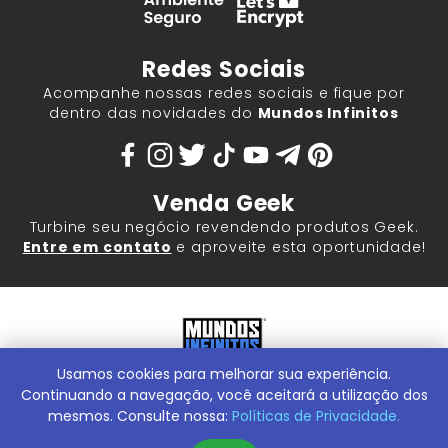
Redes Sociais
Acompanhe nossas redes sociais e fique por
dentro das novidades do
Mundos Infinitos
Venda Geek
Turbine seu negócio revendendo produtos Geek.
Entre em contato
e aproveite esta oportunidade!
Usamos cookies para melhorar sua experiência.
Mundos Infinitos - Publicações e Geek Store |
ContentStuff
Publicações e Assinaturas Ltda. CNPJ - 05.859.917/0001-60.
Continuando a navegação, você aceitará a utilização dos
Rua Machado Bitencourt, 291 -
Conheça nossa Loja Física:
mesmos. Consulte nossa:
Políticas de Privacidade.
Vila Clementino, São Paulo/SP, 04044-000