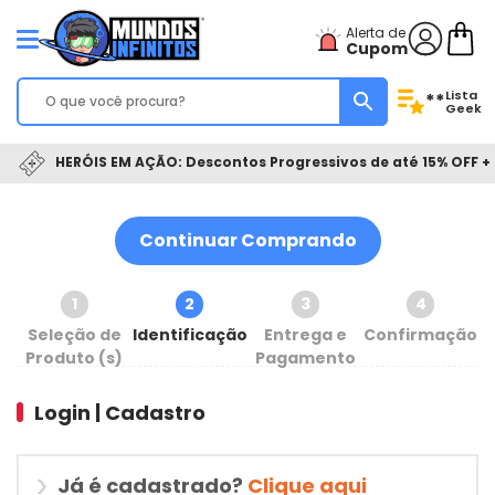
Alerta de
Cupom
Lista
**
Geek
HERÓIS EM AÇÃO: Descontos Progressivos de até 15% OFF + 
Continuar Comprando
1
2
3
4
Seleção de
Identificação
Entrega e
Confirmação
Produto (s)
Pagamento
Login | Cadastro
Já é cadastrado?
Clique aqui