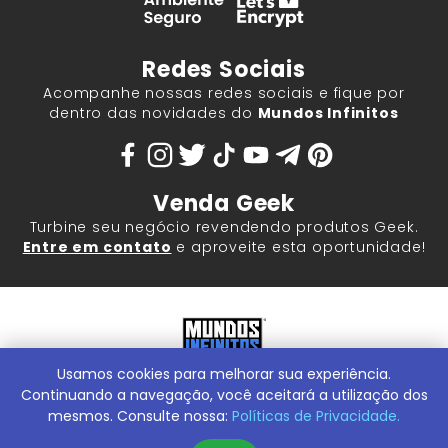
Redes Sociais
Acompanhe nossas redes sociais e fique por
dentro das novidades do
Mundos Infinitos
Venda Geek
Turbine seu negócio revendendo produtos Geek.
Entre em contato
e aproveite esta oportunidade!
Usamos cookies para melhorar sua experiência.
Mundos Infinitos - Publicações e Geek Store |
ContentStuff
Publicações e Assinaturas Ltda. CNPJ - 05.859.917/0001-60.
Continuando a navegação, você aceitará a utilização dos
Rua Machado Bitencourt, 291 -
Conheça nossa Loja Física:
mesmos. Consulte nossa:
Políticas de Privacidade.
Vila Clementino, São Paulo/SP, 04044-000