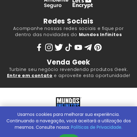
Redes Sociais
Acompanhe nossas redes sociais e fique por
dentro das novidades do
Mundos Infinitos
Venda Geek
Turbine seu negócio revendendo produtos Geek.
Entre em contato
e aproveite esta oportunidade!
Usamos cookies para melhorar sua experiência.
Mundos Infinitos - Publicações e Geek Store |
ContentStuff
Publicações e Assinaturas Ltda. CNPJ - 05.859.917/0001-60.
Continuando a navegação, você aceitará a utilização dos
Rua Machado Bitencourt, 291 -
Conheça nossa Loja Física:
mesmos. Consulte nossa:
Políticas de Privacidade.
Vila Clementino, São Paulo/SP, 04044-000