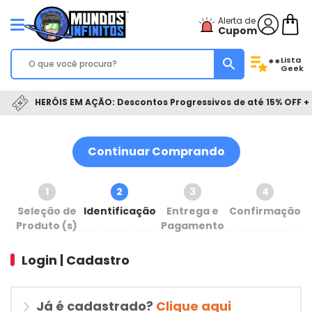
Alerta de
Cupom
Lista
**
Geek
HERÓIS EM AÇÃO: Descontos Progressivos de até 15% OFF + 
Continuar Comprando
1
2
3
4
Seleção de
Identificação
Entrega e
Confirmação
Produto (s)
Pagamento
Login | Cadastro
Já é cadastrado?
Clique aqui