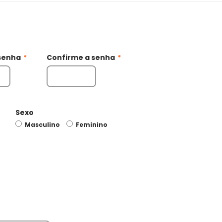
senha
*
Confirme a senha
*
Sexo
Masculino
Feminino