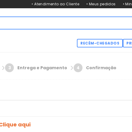
• Atendimento ao Cliente
• Meus pedidos
• Mi
RECÉM-CHEGADOS
PR
Entrega e Pagamento
Confirmação
3
4
Clique aqui