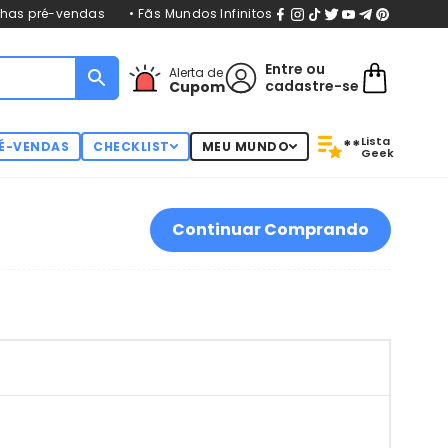
nhas pré-vendas
• Fãs Mundos Infinitos
Entre
ou
Alerta de
cadastre-se
Cupom
Lista
**
É-VENDAS
CHECKLIST
MEU MUNDO
Geek
Continuar Comprando