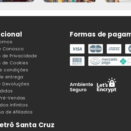
ucional
Formas de paga
Somos
he Conosco
as de Privacidade
as de Cookies
 e condições
de entrega
e Devoluções
edidos
 Pré-Vendas
dos Infinitos
a de Afiliados
etrô Santa Cruz