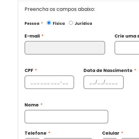
Preencha os campos abaixo:
Pessoa
*
Física
Jurídica
E-mail
*
Crie uma 
CPF
*
Data de Nascimento
*
Nome
*
Telefone
*
Celular
*