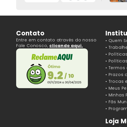
Contato
Instit
Entre em contato através do nosso
• Quem 
Fale Conosco,
clicando aqui.
• Trabal
• Polític
• Polític
• Termos
• Prazos 
• Trocas 
• Meus P
• Minhas
• Fãs Mun
• Program
Loja M