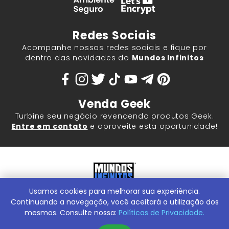
Redes Sociais
Acompanhe nossas redes sociais e fique por
dentro das novidades do
Mundos Infinitos
Venda Geek
Turbine seu negócio revendendo produtos Geek.
Entre em contato
e aproveite esta oportunidade!
Usamos cookies para melhorar sua experiência.
Mundos Infinitos - Publicações e Geek Store |
ContentStuff
Publicações e Assinaturas Ltda. CNPJ - 05.859.917/0001-60.
Continuando a navegação, você aceitará a utilização dos
Rua Machado Bitencourt, 291 -
Conheça nossa Loja Física:
mesmos. Consulte nossa:
Políticas de Privacidade.
Vila Clementino, São Paulo/SP, 04044-000