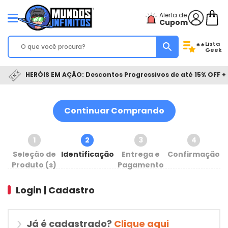
Alerta de
Cupom
Lista
**
Geek
HERÓIS EM AÇÃO: Descontos Progressivos de até 15% OFF + 
Continuar Comprando
1
2
3
4
Seleção de
Identificação
Entrega e
Confirmação
Produto (s)
Pagamento
Login | Cadastro
Já é cadastrado?
Clique aqui