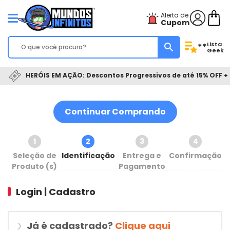
Alerta de
Cupom
Lista
**
Geek
HERÓIS EM AÇÃO: Descontos Progressivos de até 15% OFF + 
Continuar Comprando
1
2
3
4
Seleção de
Identificação
Entrega e
Confirmação
Produto (s)
Pagamento
Login | Cadastro
Já é cadastrado?
Clique aqui