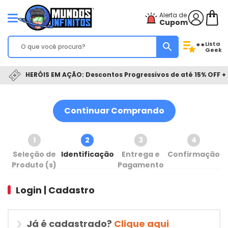
Alerta de
Cupom
Lista
**
Geek
HERÓIS EM AÇÃO: Descontos Progressivos de até 15% OFF + 
Continuar Comprando
1
2
3
4
Seleção de
Identificação
Entrega e
Confirmação
Produto (s)
Pagamento
Login | Cadastro
Já é cadastrado?
Clique aqui