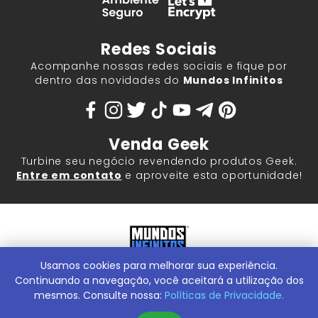
Redes Sociais
Acompanhe nossas redes sociais e fique por
dentro das novidades do
Mundos Infinitos
Venda Geek
Turbine seu negócio revendendo produtos Geek.
Entre em contato
e aproveite esta oportunidade!
Usamos cookies para melhorar sua experiência.
Mundos Infinitos - Publicações e Geek Store |
ContentStuff
Publicações e Assinaturas Ltda. CNPJ - 05.859.917/0001-60.
Continuando a navegação, você aceitará a utilização dos
Rua Machado Bitencourt, 291 -
Conheça nossa Loja Física:
mesmos. Consulte nossa:
Políticas de Privacidade.
Vila Clementino, São Paulo/SP, 04044-000