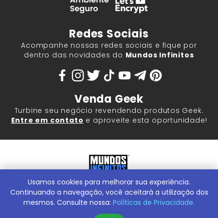
Redes Sociais
Acompanhe nossas redes sociais e fique por
dentro das novidades do
Mundos Infinitos
Venda Geek
Turbine seu negócio revendendo produtos Geek.
Entre em contato
e aproveite esta oportunidade!
Usamos cookies para melhorar sua experiência.
Mundos Infinitos - Publicações e Geek Store |
ContentStuff
Publicações e Assinaturas Ltda. CNPJ - 05.859.917/0001-60.
Continuando a navegação, você aceitará a utilização dos
Rua Machado Bitencourt, 291 -
Conheça nossa Loja Física:
mesmos. Consulte nossa:
Políticas de Privacidade.
Vila Clementino, São Paulo/SP, 04044-000