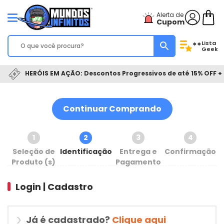
Alerta de
Cupom
Lista
**
Geek
HERÓIS EM AÇÃO: Descontos Progressivos de até 15% OFF + 
Continuar Comprando
1
2
3
4
Seleção de
Identificação
Entrega e
Confirmação
Produto (s)
Pagamento
Login | Cadastro
Já é cadastrado?
Clique aqui