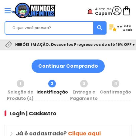
Alerta de
Cupom
Lista
**
Geek
HERÓIS EM AÇÃO: Descontos Progressivos de até 15% OFF + 
Continuar Comprando
1
2
3
4
Seleção de
Identificação
Entrega e
Confirmação
Produto (s)
Pagamento
Login | Cadastro
Já é cadastrado?
Clique aqui