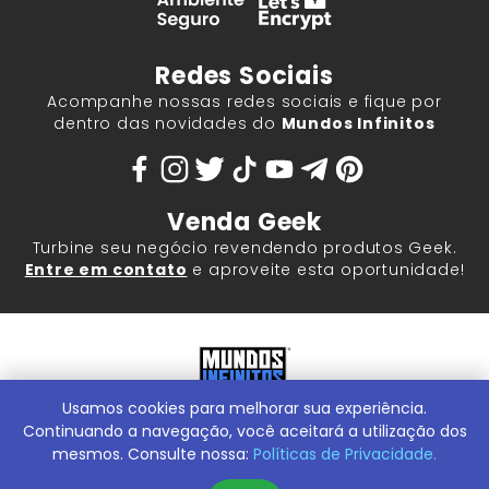
Redes Sociais
Acompanhe nossas redes sociais e fique por
dentro das novidades do
Mundos Infinitos
Venda Geek
Turbine seu negócio revendendo produtos Geek.
Entre em contato
e aproveite esta oportunidade!
Usamos cookies para melhorar sua experiência.
Mundos Infinitos - Publicações e Geek Store |
ContentStuff
Publicações e Assinaturas Ltda. CNPJ - 05.859.917/0001-60.
Continuando a navegação, você aceitará a utilização dos
Rua Machado Bitencourt, 291 -
Conheça nossa Loja Física:
mesmos. Consulte nossa:
Políticas de Privacidade.
Vila Clementino, São Paulo/SP, 04044-000