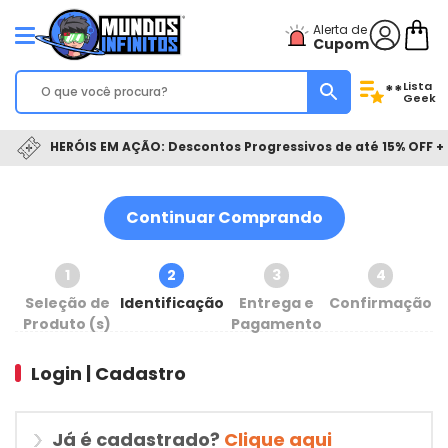
Alerta de
Cupom
Lista
**
Geek
HERÓIS EM AÇÃO: Descontos Progressivos de até 15% OFF + 
Continuar Comprando
1
2
3
4
Seleção de
Identificação
Entrega e
Confirmação
Produto (s)
Pagamento
Login | Cadastro
Já é cadastrado?
Clique aqui