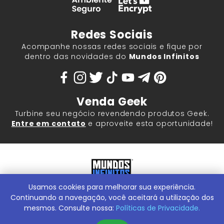
Redes Sociais
Acompanhe nossas redes sociais e fique por
dentro das novidades do
Mundos Infinitos
Venda Geek
Turbine seu negócio revendendo produtos Geek.
Entre em contato
e aproveite esta oportunidade!
Usamos cookies para melhorar sua experiência.
Mundos Infinitos - Publicações e Geek Store |
ContentStuff
Publicações e Assinaturas Ltda. CNPJ - 05.859.917/0001-60.
Continuando a navegação, você aceitará a utilização dos
Rua Machado Bitencourt, 291 -
Conheça nossa Loja Física:
mesmos. Consulte nossa:
Políticas de Privacidade.
Vila Clementino, São Paulo/SP, 04044-000