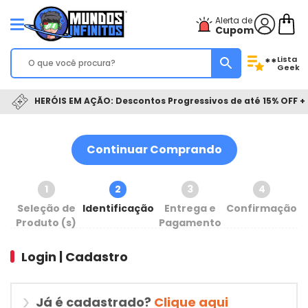
Alerta de
Cupom
Lista
**
Geek
HERÓIS EM AÇÃO: Descontos Progressivos de até 15% OFF + 
Continuar Comprando
1
2
3
4
Seleção de
Identificação
Entrega e
Confirmação
Produto (s)
Pagamento
Login | Cadastro
Já é cadastrado?
Clique aqui