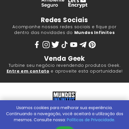
Redes Sociais
Acompanhe nossas redes sociais e fique por
dentro das novidades do
Mundos Infinitos
Venda Geek
Turbine seu negócio revendendo produtos Geek.
Entre em contato
e aproveite esta oportunidade!
Usamos cookies para melhorar sua experiência.
Mundos Infinitos - Publicações e Geek Store |
ContentStuff
Publicações e Assinaturas Ltda. CNPJ - 05.859.917/0001-60.
Continuando a navegação, você aceitará a utilização dos
Rua Machado Bitencourt, 291 -
Conheça nossa Loja Física:
mesmos. Consulte nossa:
Políticas de Privacidade.
Vila Clementino, São Paulo/SP, 04044-000