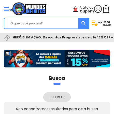
Alerta de
Cupom
Lista
**
Geek
HERÓIS EM AÇÃO: Descontos Progressivos de até 15% OFF + 
Busca
FILTROS
Não encontramos resultados para esta busca