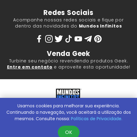
Redes Sociais
Acompanhe nossas redes sociais e fique por
dentro das novidades do
Mundos Infinitos
Venda Geek
Turbine seu negócio revendendo produtos Geek.
Entre em contato
e aproveite esta oportunidade!
Usamos cookies para melhorar sua experiência.
Mundos Infinitos - Publicações e Geek Store |
ContentStuff
Publicações e Assinaturas Ltda. CNPJ - 05.859.917/0001-60.
Continuando a navegação, você aceitará a utilização dos
Rua Machado Bitencourt, 291 -
Conheça nossa Loja Física:
mesmos. Consulte nossa:
Políticas de Privacidade.
Vila Clementino, São Paulo/SP, 04044-000
OK