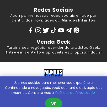
Redes Sociais
Acompanhe nossas redes sociais e fique por
dentro das novidades do
Mundos Infinitos
Venda Geek
Turbine seu negócio revendendo produtos Geek.
Entre em contato
e aproveite esta oportunidade!
Usamos cookies para melhorar sua experiência.
Mundos Infinitos - Publicações e Geek Store |
ContentStuff
Publicações e Assinaturas Ltda. CNPJ - 05.859.917/0001-60.
Continuando a navegação, você aceitará a utilização dos
Rua Machado Bitencourt, 291 -
Conheça nossa Loja Física:
mesmos. Consulte nossa:
Políticas de Privacidade.
Vila Clementino, São Paulo/SP, 04044-000
OK