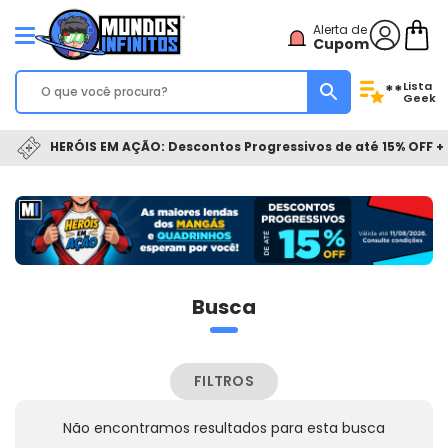
Alerta de
Cupom
Lista
**
Geek
HERÓIS EM AÇÃO: Descontos Progressivos de até 15% OFF + 
Busca
FILTROS
Não encontramos resultados para esta busca