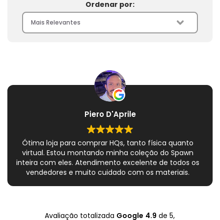
Ordenar por:
Piero D'Aprile
Ótima loja para comprar HQs, tanto física quanto
virtual. Estou montando minha coleção do Spawn
inteira com eles. Atendimento excelente de todos os
vendedores e muito cuidado com os materiais.
Sempre que peço, me dão plásticos adicionais para
preservar as revistas. Virei fã!
Avaliação totalizada
Google
4.9
de 5,