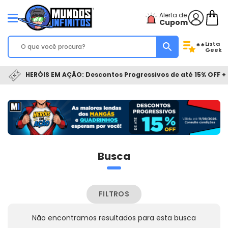
Alerta de
Cupom
Lista
**
Geek
HERÓIS EM AÇÃO: Descontos Progressivos de até 15% OFF + 
Busca
FILTROS
Não encontramos resultados para esta busca