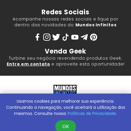
Redes Sociais
Acompanhe nossas redes sociais e fique por
dentro das novidades do
Mundos Infinitos
Venda Geek
Turbine seu negócio revendendo produtos Geek.
Entre em contato
e aproveite esta oportunidade!
Usamos cookies para melhorar sua experiência.
Mundos Infinitos - Publicações e Geek Store |
ContentStuff
Publicações e Assinaturas Ltda. CNPJ - 05.859.917/0001-60.
Continuando a navegação, você aceitará a utilização dos
Rua Machado Bitencourt, 291 -
Conheça nossa Loja Física:
mesmos. Consulte nossa:
Políticas de Privacidade.
Vila Clementino, São Paulo/SP, 04044-000
OK