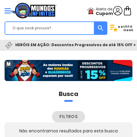
Alerta de
Cupom
Lista
**
Geek
HERÓIS EM AÇÃO: Descontos Progressivos de até 15% OFF + 
Busca
FILTROS
Não encontramos resultados para esta busca