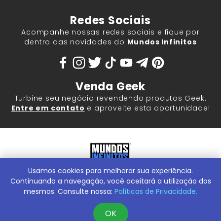
Redes Sociais
Acompanhe nossas redes sociais e fique por
dentro das novidades do
Mundos Infinitos
Venda Geek
Turbine seu negócio revendendo produtos Geek.
Entre em contato
e aproveite esta oportunidade!
Usamos cookies para melhorar sua experiência.
Mundos Infinitos - Publicações e Geek Store |
ContentStuff
Publicações e Assinaturas Ltda. CNPJ - 05.859.917/0001-60.
Continuando a navegação, você aceitará a utilização dos
Rua Machado Bitencourt, 291 -
Conheça nossa Loja Física:
mesmos. Consulte nossa:
Políticas de Privacidade.
Vila Clementino, São Paulo/SP, 04044-000
OK