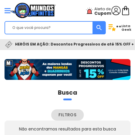
Alerta de
Cupom
Lista
**
Geek
HERÓIS EM AÇÃO: Descontos Progressivos de até 15% OFF + 
Busca
FILTROS
Não encontramos resultados para esta busca