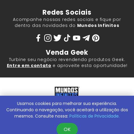
Redes Sociais
Acompanhe nossas redes sociais e fique por
dentro das novidades do
Mundos Infinitos
Venda Geek
Turbine seu negócio revendendo produtos Geek.
Entre em contato
e aproveite esta oportunidade!
Usamos cookies para melhorar sua experiência.
Mundos Infinitos - Publicações e Geek Store |
ContentStuff
Publicações e Assinaturas Ltda. CNPJ - 05.859.917/0001-60.
Continuando a navegação, você aceitará a utilização dos
Rua Machado Bitencourt, 291 -
Conheça nossa Loja Física:
mesmos. Consulte nossa:
Políticas de Privacidade.
Vila Clementino, São Paulo/SP, 04044-000
OK